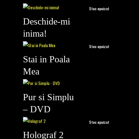
Stoc epuizat
Deschide-mi
ADD TO CART
inima!
Stoc epuizat
Stai in Poala
ADD TO CART
Mea
65,00
lei
Pur si Simplu
ADD TO CART
– DVD
Stoc epuizat
Holograf 2
ADD TO CART