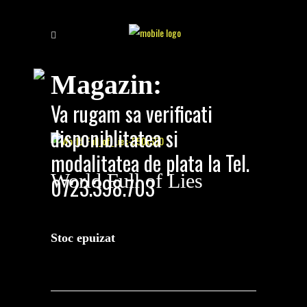
Magazin:
Va rugam sa verificati
disponiblitatea si
modalitatea de plata la Tel.
World Full of Lies
0723.398.703
holograf
/
world full of lies
Stoc epuizat