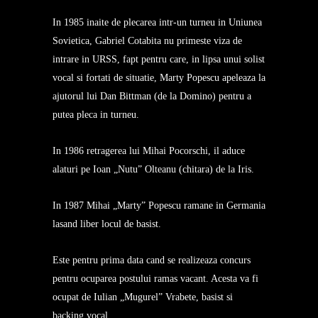
In 1985 inaite de plecarea intr-un turneu in Uniunea
Sovietica, Gabriel Cotabita nu primeste viza de
intrare in URSS, fapt pentru care, in lipsa unui solist
vocal si fortati de situatie, Marty Popescu apeleaza la
ajutorul lui Dan Bittman (de la Domino) pentru a
putea pleca in turneu.
In 1986 retragerea lui Mihai Pocorschi, il aduce
alaturi pe Ioan „Nutu” Olteanu (chitara) de la Iris.
In 1987 Mihai „Marty” Popescu ramane in Germania
lasand liber locul de basist.
Este pentru prima data cand se realizeaza concurs
pentru ocuparea postului ramas vacant. Acesta va fi
ocupat de Iulian „Mugurel” Vrabete, basist si
backing vocal.