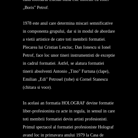
„Boris” Petrof.
1978 este anul care determina miscari semnificative
in componenta grupului, dar si in modul de abordare
a vietii artistice de catre toti membrii formatiei.
Plecarea lui Cristian Lesciuc, Dan Ionescu si Ionel
Petrof, face loc unor tineri instrumentisti de exceptie
in cadrul formatiei. Astfel, se alatura formatiei
tinerii absolventi Antonio „Tino” Furtuna (clape),
Emilian „Edi” Petrosel (tobe) si Cornel Stanescu
(chitara si voce).
In acelasi an formatia HOLOGRAF devine formatie
liber-profesionista cu acte in regula, in sensul in care
toti membrii formatiei devin artisti profesionisti.
Primul spectacol al formatiei profesioniste Holograf
avand loc in primavara anului 1979 la Casa de