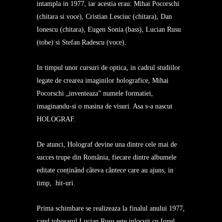
intampla in 1977, iar acestia erau: Mihai Pocorschi
(chitara si voce), Cristian Lesciuc (chitara), Dan
Ionescu (chitara), Eugen Sonia (bass), Lucian Rusu
(tobe) si Stefan Radescu (voce).
In timpul unor cursuri de optica, in cadrul studiilor
legate de crearea imaginilor holografice, Mihai
Pocorschi „inventeaza” numele formatiei,
imaginandu-si o masina de visuri. Asa s-a nascut
HOLOGRAF.
De atunci, Holograf devine una dintre cele mai de
succes trupe din România, fiecare dintre albumele
editate conținând câteva cântece care au ajuns, in
timp, hit-uri.
Prima schimbare se realizeaza la finalul anului 1977,
cand tobosarul Lucian Rusu este inlocuit cu Ionel